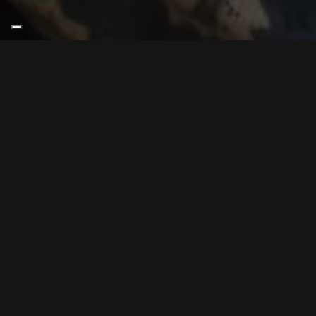
Simonetta Bovi.
Anno di nascita 1971, il secolo scorso,
esattamente!
Arrivo da una formazione scolastica di carattere
tecnico, amministrativo, ma capisco presto che
non è proprio un ambito che desidero per la Vita,
soprattutto capisco che quando sono animata da
passione, lavorare diventa fantastico! Allora dal
2004 coltivo esperienze e successivamente
studi in ambito di cura, accudimento, educazione
e pedagogia dei più piccoli, ho modo di
conoscere, ammirare e condividere diverse
pedagogie (Montessori, Pikler, Steiner). Lavoro a
diretto contatto con bambini di epoca 0-3 anni